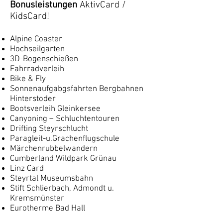
Bonusleistungen
AktivCard /
KidsCard!
Alpine Coaster
Hochseilgarten
3D-Bogenschießen
Fahrradverleih
Bike & Fly
Sonnenaufgabgsfahrten Bergbahnen
Hinterstoder
Bootsverleih Gleinkersee
Canyoning – Schluchtentouren
Drifting Steyrschlucht
Paragleit-u.Grachenflugschule
Märchenrubbelwandern
Cumberland Wildpark Grünau
Linz Card
Steyrtal Museumsbahn
Stift Schlierbach, Admondt u.
Kremsmünster
Eurotherme Bad Hall
Star Movie Liezen